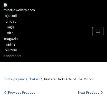
Sari
la
conținut
Prima pagină
\
Bratari
\
Bratara Dark Side of The Moon
Previous Product
Next Product