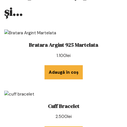
și…
Bratara Argint 925 Martelata
1.100
lei
Adaugă în coș
Cuff Bracelet
2.500
lei