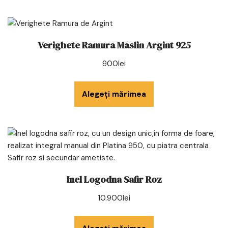
Verighete Ramura Maslin Argint 925
900
lei
Alegeți mărimea
Inel Logodna Safir Roz
10.900
lei