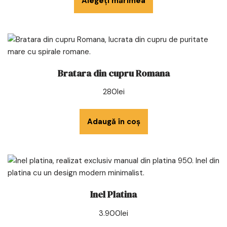
Alegeți mărimea
Bratara din cupru Romana
280
lei
Adaugă în coș
Inel Platina
3.900
lei