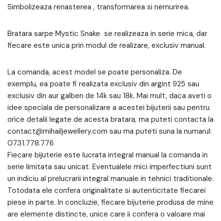
Simbolizeaza renasterea , transformarea si nemurirea.
Bratara sarpe Mystic Snake se realizeaza in serie mica, dar
fiecare este unica prin modul de realizare, exclusiv manual.
La comanda, acest model se poate personaliza. De
exemplu, ea poate fi realizata exclusiv din argint 925 sau
exclusiv din aur galben de 14k sau 18k. Mai mult, daca aveti o
idee speciala de personalizare a acestei bijuterii sau pentru
orice detalii legate de acesta bratara, ma puteti contacta la
contact@mihailjewellery.com sau ma puteti suna la numarul:
0731.778.776
Fiecare bijuterie este lucrata integral manual la comanda in
serie limitata sau unicat. Eventualele mici imperfectiuni sunt
un indiciu al prelucrarii integral manuale in tehnici traditionale.
Totodata ele confera originalitate si autenticitate fiecarei
piese in parte. In concluzie, fiecare bijuterie produsa de mine
are elemente distincte, unice care ii confera o valoare mai