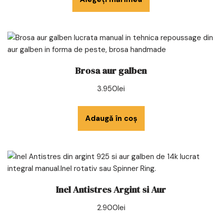
Brosa aur galben
3.950
lei
Adaugă în coș
Inel Antistres Argint si Aur
2.900
lei