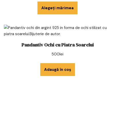
Alegeți mărimea
Pandantiv Ochi cu Piatra Soarelui
500
lei
Adaugă în coș