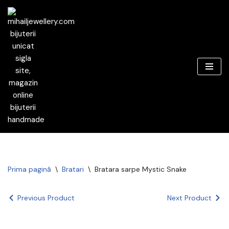
Sari
la
conținut
Prima pagină
\
Bratari
\
Bratara sarpe Mystic Snake
Previous Product
Next Product