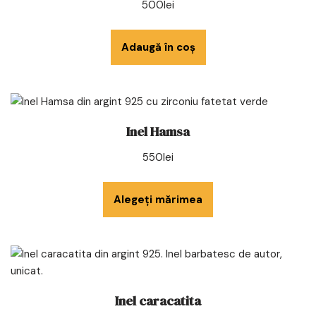
500
lei
Adaugă în coș
Inel Hamsa
550
lei
Alegeți mărimea
Inel caracatita