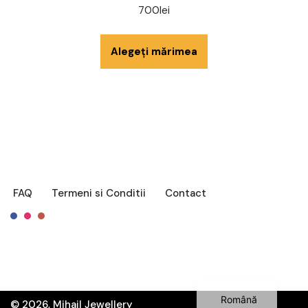
700
lei
Alegeți mărimea
FAQ
Termeni si Conditii
Contact
Français
English
Română
© 2026, Mihail Jewellery