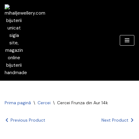
Sari
la
conținut
Prima pagină
\
Cercei
\
Cercei Frunza din Aur 14k
Previous Product
Next Product