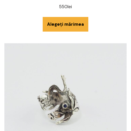
550
lei
Alegeți mărimea