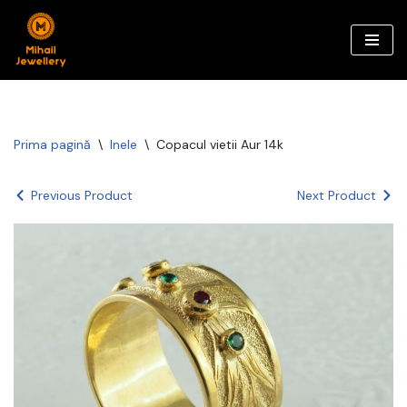
Sari
la
conținut
Prima pagină
\
Inele
\
Copacul vietii Aur 14k
Previous Product
Next Product