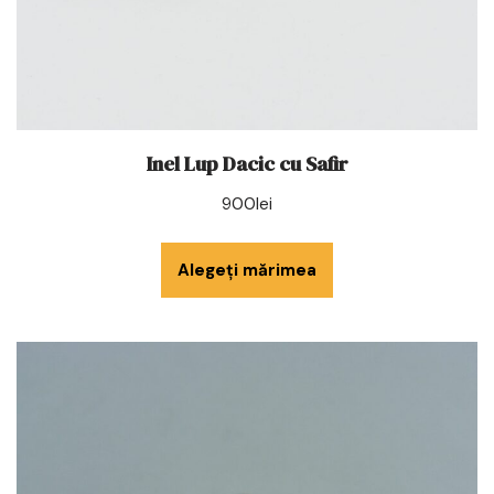
Inel Lup Dacic cu Safir
900
lei
Alegeți mărimea