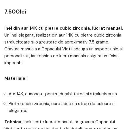
7.500
lei
Inel din
aur 14K
cu pietre cubic zirconia,
lucrat manual.
Un inel elegant, realizat din aur 14K, cu pietre cubic zirconia
stralucitoare si o greutate de aproximativ 7.5 grame.
Gravura manuala a Copacului Vietii adauga un aspect unic si
personalizat, iar tehnica de lucru manuala asigura un finisaj
impecabil.
Materiale:
Aur 14K, cunoscut pentru durabilitatea si stralucirea sa.
Pietre cubic zirconia, care aduc un strop de culoare si
eleganta.
Tehnica:
Inelul este lucrat manual, iar gravura Copacului
Vietii este realizata cu atentie la detalii, pentru a oferi un