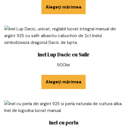
Alegeți mărimea
Inel Lup Dacic cu Safir
900
lei
Alegeți mărimea
Inel cu perla