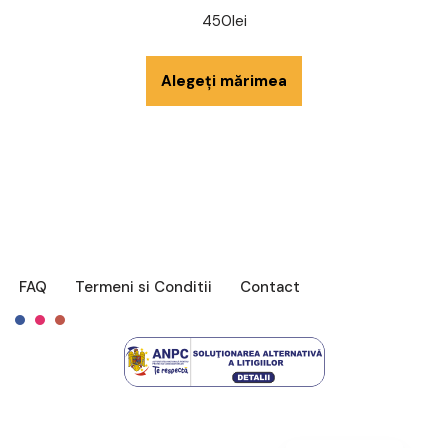
450
lei
Alegeți mărimea
FAQ
Termeni si Conditii
Contact
Français
English