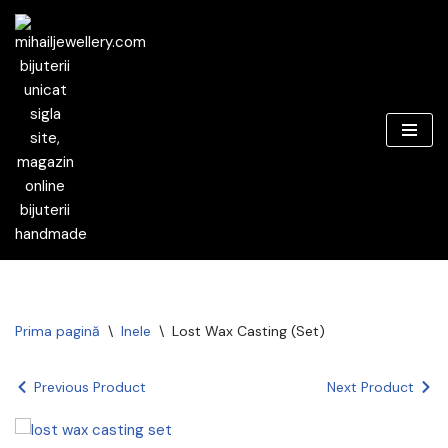
Sari
la
conținut
Prima pagină
\
Inele
\
Lost Wax Casting (Set)
Previous Product
Next Product