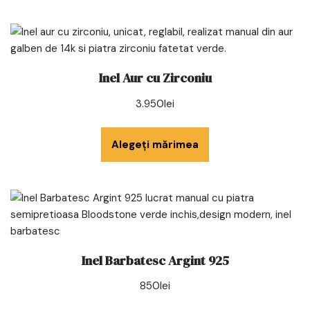
Inel Aur cu Zirconiu
3.950
lei
Alegeți mărimea
Inel Barbatesc Argint 925
850
lei