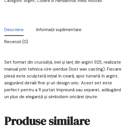
Categorii:
Argint
,
Coliere si Pandantive
,
Inele
,
Noutati
Descriere
Informații suplimentare
Recenzii (0)
Set format din cruciuliță, inel și lanț din argint 925, realizate
manual prin tehnica cire-perdue (lost wax casting). Fiecare
piesă este sculptată inițial în ceară, apoi turnată în argint,
asigurând detalii fine și un design unic. Acest set este
perfect pentru a fi purtat împreună sau separat, adăugând
un plus de eleganță și simbolism oricărei ținute.
Produse similare