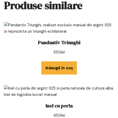
Produse similare
Pandantiv Triunghi
350
lei
Adaugă în coș
Inel cu perla
450
lei