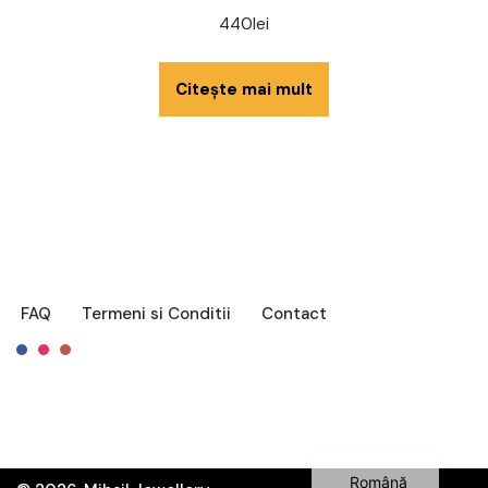
440
lei
Citește mai mult
FAQ
Termeni si Conditii
Contact
Français
English
Română