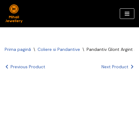
Sari
la
conținut
Prima pagină
\
Coliere si Pandantive
\
Pandantiv Glont Argint si
Previous Product
Next Product