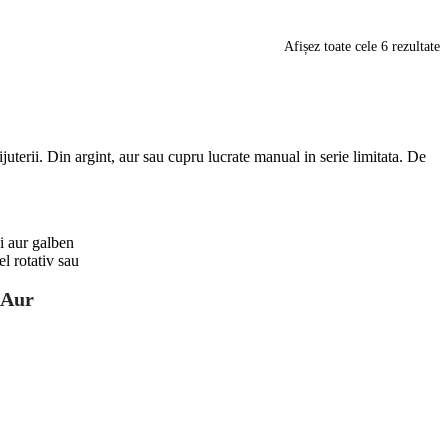
S
Afișez toate cele 6 rezultate
d
c
m
r
uterii. Din argint, aur sau cupru lucrate manual in serie limitata. De
 Aur