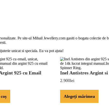
nalizate. Pe site-ul Mihail Jewellery.com gasiti o bogata colectie de bij
esti.
ijuterie unicat si speciala. Eu va pot ajuta!
Inel
 Argint 925 cu Email
Inel Antistres Argint si
Antistres
2.900
lei
Argint
si
Aur
 coș
Alegeți mărimea