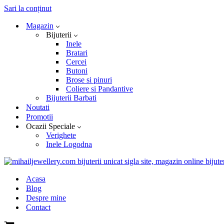
Sari la conținut
Magazin
Bijuterii
Inele
Bratari
Cercei
Butoni
Brose si pinuri
Coliere si Pandantive
Bijuterii Barbati
Noutati
Promotii
Ocazii Speciale
Verighete
Inele Logodna
Acasa
Blog
Despre mine
Contact