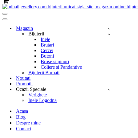
Coș
Meniu
de
Meniu
navigare
de
Magazin
navigare
Bijuterii
Inele
Bratari
Cercei
Butoni
Brose si pinuri
Coliere si Pandantive
Bijuterii Barbati
Noutati
Promotii
Ocazii Speciale
Verighete
Inele Logodna
Acasa
Blog
Despre mine
Contact