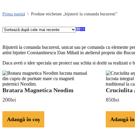
Prima pagină
\
Produse etichetate „bijuterii la comanda bucuresti”
Bijuterii la comanda bucuresti, unicat sau pe comanda cu elemente perso
artist bijutier Constantinescu Dan Mihail in atelierul propriu din Bucur
Daca aveti o idee speciala un proiect sau schita si doriti sa realizati o b
Bratara
Cruciulita
Bratara Magnetica Neodim
Cruciulita
Magnetica
Argint
200
lei
850
lei
Neodim
925
cu
Email
Adaugă în coș
Adaugă în