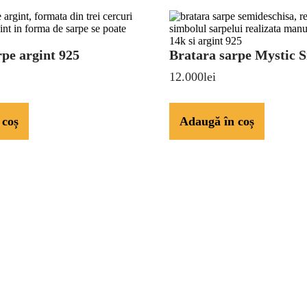
Bratara
rpe argint 925
Bratara sarpe Mystic 
sarpe
12.000
lei
Mystic
Snake
 coș
Adaugă în coș